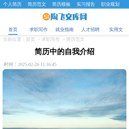
个人简历
简历范文
简历模板
实习报告
职业规划
求职面试题
招聘选拔
绩效考核
企业文化
工作计划
目
工作总结
辞职报告
首页
求职写作
就业指南
人才招聘
实用文
当前位置：
首页
>
求职写作
>
简历范文
简历中的自我介绍
时间：2025-02-26 11:16:45