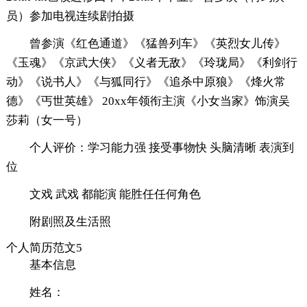
员）参加电视连续剧拍摄
曾参演《红色通道》《猛兽列车》《英烈女儿传》
《玉魂》《京武大侠》《义者无敌》《玲珑局》《利剑行
动》《说书人》《与狐同行》《追杀中原狼》《烽火常
德》《丐世英雄》 20xx年领衔主演《小女当家》饰演吴
莎莉（女一号）
个人评价：学习能力强 接受事物快 头脑清晰 表演到
位
文戏 武戏 都能演 能胜任任何角色
附剧照及生活照
个人简历范文5
基本信息
姓名：