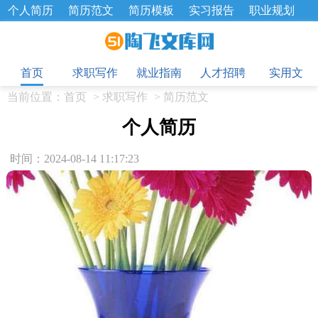
个人简历
简历范文
简历模板
实习报告
职业规划
求职面试题
招聘选拔
绩效考核
企业文化
工作计划
目
工作总结
辞职报告
首页
求职写作
就业指南
人才招聘
实用文
当前位置：
首页
>
求职写作
>
简历范文
个人简历
时间：2024-08-14 11:17:23