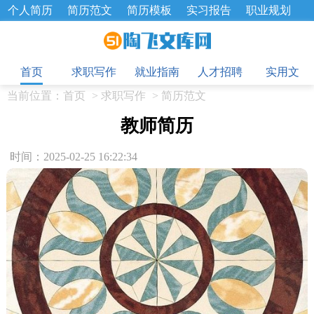
个人简历
简历范文
简历模板
实习报告
职业规划
求职面试题
招聘选拔
绩效考核
企业文化
工作计划
目
工作总结
辞职报告
首页
求职写作
就业指南
人才招聘
实用文
当前位置：
首页
>
求职写作
>
简历范文
教师简历
时间：2025-02-25 16:22:34