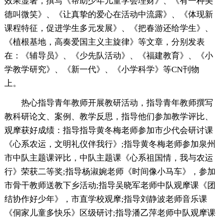
效果显著，撰写《帮助少年儿童学会理财》、《有一种美
德叫微笑》、《让真挚的爱心在活动中流露》、《体现新
课程特征，促进学生多元发展》、《把春游还给学生》、
《植根基地，高奏爱国主义主旋律》等文章，分别发表
在：《辅导员》、《少先队活动》、《福建教育》、《小
学教学研究》、《新一代》、《小学科学》等CN刊物
上。
热心指导青年教师开展教研活动，指导青年教师撰写
教科研论文、案例、教学反思，指导他们参加教学评比、
观摩获好成绩：指导指导黄冬梅老师参加市少代会研讨课
《心系农运，文明礼仪伴我行》;指导黄冬梅老师参加泉州
市中队主题课评比，中队主题课《心系祖国情，我与农运
行》荣获二等奖;指导杨淑婉老师《时间像小马车》，参加
市骨干教师送教下乡活动;指导吴晓军老师中队观摩课《团
结协作好少年》，市直学校观摩;指导刘静波老师音乐课
《侗家儿童多快乐》区级研讨;指导潘乙萍老师中队观摩课