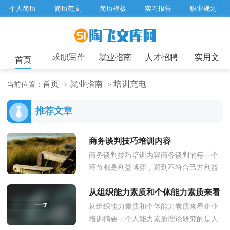
个人简历
简历范文
简历模板
实习报告
职业规划
求职面试题目
招聘选拔
绩效考核
企业文化
工作计划
工作总结
辞职报告
求职写作
就业指南
人才招聘
实用文
首页
首页
就业指南
培训充电
当前位置：
>
>
推荐文章
商务谈判技巧培训内容
商务谈判技巧培训内容商务谈判的每一个
环节都是利益博弈，遇到不符合己方利益
的事项，拒绝是必要的。接下来小编为你
从组织能力素质和个体能力素质来看
带来商务谈判技巧培训内容，希...
从组织能力素质和个体能力素质来看企业
企业培训
培训摘要：个人能力素质理论研究的是人