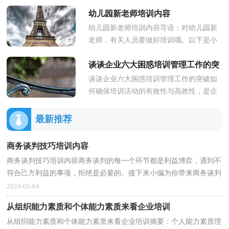
—职互相匹配的问题，从这个角度出发比
幼儿园新老师培训内容
传统的从绩效的角度出发来发...
幼儿园新老师培训内容导语：对幼儿园新
老师，有关人员要做好培训哦。以下是小
编整理的幼儿园新老师培训内容，欢迎各
谈谈企业六大困惑培训管理工作的突
位阅读，希望可以为大家带来帮助...
谈谈企业六大困惑培训管理工作的突破如
破
何确保培训活动的有效性与高效性，是企
业领导最为关注的问题，也是企业各级培
训管理者最头痛、最棘手的问...
最新推荐
商务谈判技巧培训内容
商务谈判技巧培训内容商务谈判的每一个环节都是利益博弈，遇到不
符合己方利益的事项，拒绝是必要的。接下来小编为你带来商务谈判
技巧培训内容，希望对你有帮助。但拒绝也要有技巧...
2024-05-04
从组织能力素质和个体能力素质来看企业培训
从组织能力素质和个体能力素质来看企业培训摘要：个人能力素质理