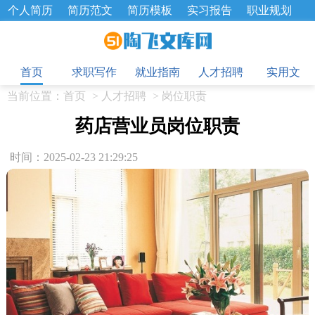
个人简历
简历范文
简历模板
实习报告
职业规划
求职面试题
招聘选拔
绩效考核
企业文化
工作计划
目
工作总结
辞职报告
首页
求职写作
就业指南
人才招聘
实用文
当前位置：
首页
>
人才招聘
>
岗位职责
药店营业员岗位职责
时间：2025-02-23 21:29:25