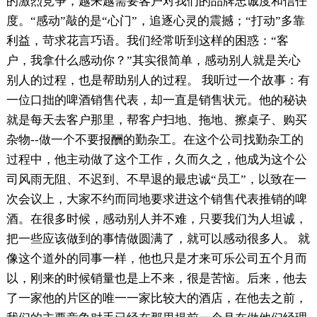
的激烈竞争，越来越需要客户对我们的品牌忠诚度和信任
度。“感动”敲的是“心门”，追逐心灵的震撼；“打动”多靠
利益，苛求花言巧语。我们经常听到这样的困惑：“客
户，我拿什么感动你？”其实很简单，感动别人就是关心
别人的过程，也是帮助别人的过程。 我听过一个故事：有
一位口拙的啤酒销售代表，却一直是销售状元。他的秘诀
就是每天去客户那里，帮客户扫地、拖地、擦桌子、购买
杂物--做一个不要报酬的勤杂工。在这个公司找勤杂工的
过程中，他主动做了这个工作，久而久之，他成为这个公
司风雨无阻、不迟到、不早退的最忠诚“员工”，以致在一
次会议上，大家不约而同地要求进这个销售代表推销的啤
酒。在很多时候，感动别人并不难，只要我们为人坦诚，
把一些应该做到的事情做圆满了，就可以感动很多人。 就
像这个道外的同事一样，他也只是才来可乐公司五个月而
以，刚来的时候销量也是上不来，很是苦恼。后来，他去
了一家他的片区的唯一一家比较大的酒店，在他去之前，