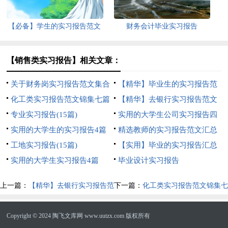
【必备】学生的实习报告范文
财务会计毕业实习报告
集锦10篇
【销售类实习报告】相关文章：
关于财务岗实习报告范文集合
【精华】毕业生的实习报告范
9篇
化工类实习报告范文锦集七篇
文合集5篇
【精华】去银行实习报告范文
专业实习报告(15篇)
汇编五篇
实用的大学生公司实习报告四
实用的大学生的实习报告4篇
篇
精选教师的实习报告范文汇总
工地实习报告(15篇)
五篇
【实用】毕业的实习报告汇总
实用的大学生实习报告4篇
七篇
毕业设计实习报告
上一篇：
【精华】去银行实习报告范
下一篇：
化工类实习报告范文锦集七
文汇编五篇
篇
Copyright © 2024
陶飞文库网
www.uutzx.com 版权所有