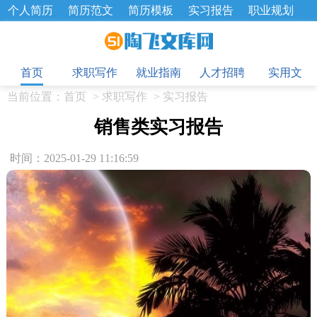
个人简历
简历范文
简历模板
实习报告
职业规划
求职面试题
招聘选拔
绩效考核
企业文化
工作计划
目
工作总结
辞职报告
首页
求职写作
就业指南
人才招聘
实用文
当前位置：
首页
>
求职写作
>
实习报告
销售类实习报告
时间：2025-01-29 11:16:59