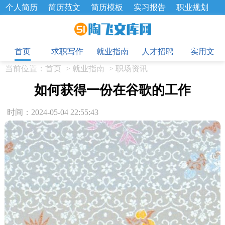
个人简历
简历范文
简历模板
实习报告
职业规划
求职面试题
招聘选拔
绩效考核
企业文化
工作计划
目
工作总结
辞职报告
首页
求职写作
就业指南
人才招聘
实用文
当前位置：
首页
>
就业指南
>
职场资讯
如何获得一份在谷歌的工作
时间：2024-05-04 22:55:43